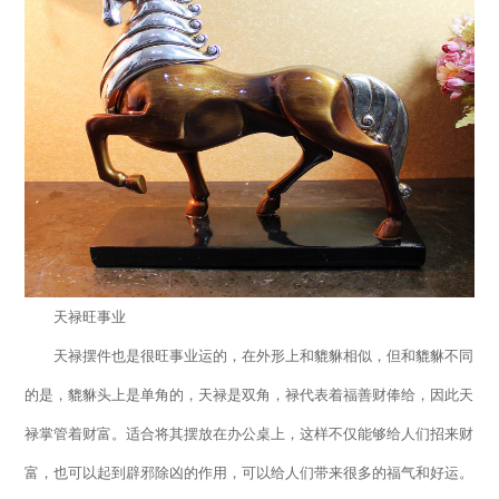
天禄旺事业
天禄摆件也是很旺事业运的，在外形上和貔貅相似，但和貔貅不同
的是，貔貅头上是单角的，天禄是双角，禄代表着福善财俸给，因此天
禄掌管着财富。适合将其摆放在办公桌上，这样不仅能够给人们招来财
富，也可以起到辟邪除凶的作用，可以给人们带来很多的福气和好运。