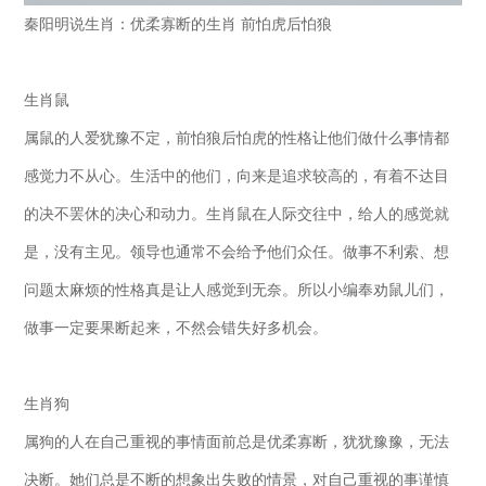
秦阳明说生肖：优柔寡断的生肖 前怕虎后怕狼
生肖鼠
属鼠的人爱犹豫不定，前怕狼后怕虎的性格让他们做什么事情都
感觉力不从心。生活中的他们，向来是追求较高的，有着不达目
的决不罢休的决心和动力。生肖鼠在人际交往中，给人的感觉就
是，没有主见。领导也通常不会给予他们众任。做事不利索、想
问题太麻烦的性格真是让人感觉到无奈。所以小编奉劝鼠儿们，
做事一定要果断起来，不然会错失好多机会。
生肖狗
属狗的人在自己重视的事情面前总是优柔寡断，犹犹豫豫，无法
决断。她们总是不断的想象出失败的情景，对自己重视的事谨慎