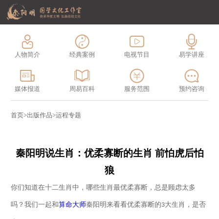
人物简介
经典案例
电视节目
易学讲座
媒体报道
周易百科
服务范围
预约咨询
首页
>
出版作品
>
运程专题
秦阳明说生肖：优柔寡断的生肖 前怕虎后怕
狼
你们知道在十二生肖中，哪些生肖最优柔寡断，总是顾虑太多
吗？我们一起
和
算命大师
秦阳明
来看看优柔寡断的
大生肖，是否
3