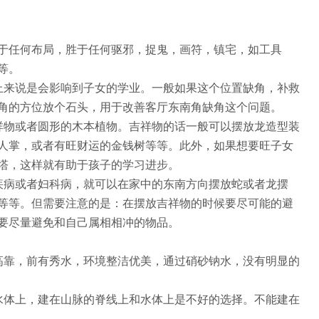
于任何布局，胜于任何驱邪，捉鬼，画符，镇宅，如工具
等。
上来说是会影响到子女的学业。一般如果这个位置缺角，补救
角的方位放个石头，用于改善客厅东南角缺角这个问题。
祥物或者圆形的木本植物。吉祥物的话一般可以摆放龙造型装
人掌，或者有旺财运的金钱树等等。此外，如果想要旺子女
塔，这样就有助于孩子的学习进步。
疾病或者妇科病，就可以在家中的东南方向摆放蛇或者龙摆
等等。但需要注意的是：在摆放吉祥物的时候要尽可能的避
要尽量避免和自己属相相冲的物品。
高靠，前有秀水，环境整洁优美，通过硝砂钠水，没有明显的
水体上，建在山脉的脊线上和水体上是不好的选择。不能建在