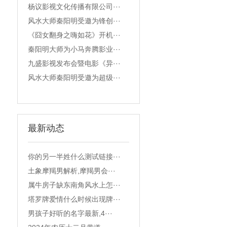
杨议影视文化传播有限公司···
风水大师秦阳明受邀为锋创···
《囧女翻身之嗨如花》开机···
秦阳明大师为小马奔腾影业···
九盛影视发布会暨电影《异···
风水大师秦阳明受邀为超级···
最新动态
你的另一半姓什么测试链接···
土象摩羯男解析,摩羯男会···
属牛房子缺东南角风水上怎···
塔罗牌爱情什么时候出现牌···
男孩子好听的名字最新,4···