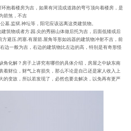
弯环抱着楼房为吉，如果有河流或道路的弯弓顶向着楼房，是
为箭煞，不吉
.公墓.监狱.神坛等，阳宅应该远离这类建筑物。
建筑物或者方.园.尖的秀丽山体做后托为吉，后面低矮或后
前方避压.闭塞.有屋箭.屋角等形如凶器的建筑物冲射不吉，前
于右边一般为吉，右边的建筑物比左边的高，特别是有奇形怪
缺角化解？房子上讲究有哪些的具体介绍，房屋之中缺东南
表着财位，财气上有损失，那么不论是自己还是家人收入上
大的变故，所以若发现了，必然也要去解决，以免再有更严