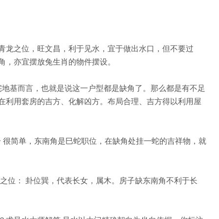
青龙之位，旺文昌，利于见水，宜于做出水口，但不要过
角，亦宜摆放兔生肖的物件摆设。
屋宅地基而言，也就是说这一户型都是缺角了。那么都是有不足
在利用套房的吉方、化解凶方。布局合理、吉方得以利用屋
分 很简单，东南角是巳蛇职位，在缺角处挂一蛇的吉祥物，就
南之位： 卦位巽，代表长女，属木。房子缺东南角不利于长