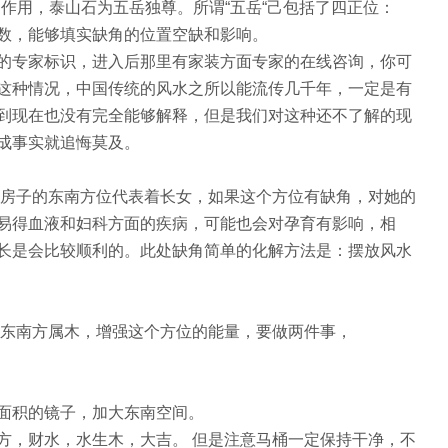
作用，泰山石为五岳独尊。所谓“五岳“己包括了四正位：
数，能够填实缺角的位置空缺和影响。
的专家标识，进入后那里有家装方面专家的在线咨询，你可
这种情况，中国传统的风水之所以能流传几千年，一定是有
到现在也没有完全能够解释，但是我们对这种还不了解的现
成事实就追悔莫及。
 房子的东南方位代表着长女，如果这个方位有缺角，对她的
易得血液和妇科方面的疾病，可能也会对孕育有影响，相
长是会比较顺利的。此处缺角简单的化解方法是：摆放风水
 东南方属木，增强这个方位的能量，要做两件事，
面积的镜子，加大东南空间。
方，财水，水生木，大吉。 但是注意马桶一定保持干净，不