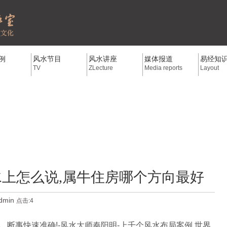
例
风水节目
风水讲座
媒体报道
易经知
TV
ZLecture
Media reports
Layout
上怎么说,属牛住房哪个方向最好
dmin
点击:4
_断事快速准确!-风水大师秦阳明-上千个风水布局案例,世界