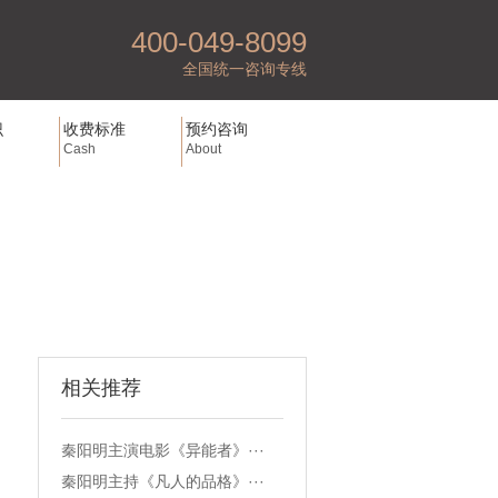
400-049-8099
全国统一咨询专线
识
收费标准
预约咨询
Cash
About
相关推荐
秦阳明主演电影《异能者》···
秦阳明主持《凡人的品格》···