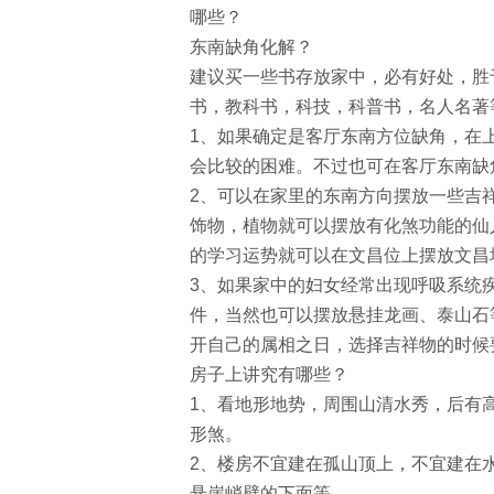
哪些？
东南缺角化解？
建议买一些书存放家中，必有好处，胜
书，教科书，科技，科普书，名人名著
1、如果确定是客厅东南方位缺角，在
会比较的困难。不过也可在客厅东南缺
2、可以在家里的东南方向摆放一些吉
饰物，植物就可以摆放有化煞功能的仙
的学习运势就可以在文昌位上摆放文昌
3、如果家中的妇女经常出现呼吸系统
件，当然也可以摆放悬挂龙画、泰山石
开自己的属相之日，选择吉祥物的时候
房子上讲究有哪些？
1、看地形地势，周围山清水秀，后有
形煞。
2、楼房不宜建在孤山顶上，不宜建在
悬崖峭壁的下面等。