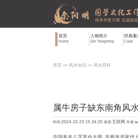
首页
人物简介
经典案
Home
Qin Yangming
Case
首页
>>
风水知识
>>
风水百科
属牛房子缺东南角风水
2024-10-23 15:34:20
互联网
a
时间:
来源:
作者:
中国有名八字算命大师_皇极派道家传人