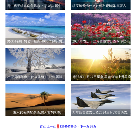
属牛房子缺东南角风水上怎么说,属牛住房哪个方向最好
塔罗牌爱情什么时候出现牌阵,塔罗占卜爱情何时到来牌阵
男孩子好听的名字最新,4000个好听的男孩名字
2024年农历十二月黄道吉日查询,2024二月二龙抬头搬家好不好
23岁是哪年出生什么属相,1972年属鼠的是什么命
摩羯座12月27日星盘,星盘查询上升星座
亥水代表的配偶,配偶为亥的相貌
万年历黄道吉日查2024三月,老黄历吉日吉时辰查询
首页
上一页
1
1
2
3
4
5
6
7
8
9
10
···
下一页
尾页