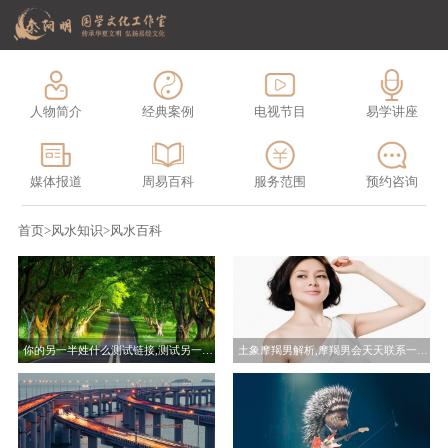
人物简介
经典案例
电视节目
易学讲座
媒体报道
周易百科
服务范围
预约咨询
首页
>
风水知识
>
风水百科
你的另一半姓什么测试链接,测试另一半会是哪里人
土象摩羯男解析,摩羯男会天天联系一个人吗