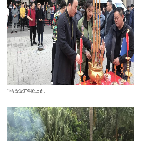
“华妃娘娘”蒋欣上香。