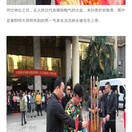
拜过神位之后，众人跨过代表驱除晦气的火盆。来到香炉前敬香。图中
是秦阳明大师和本剧的男一号著名演员林永健先生上香。