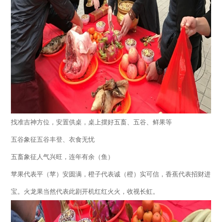
找准吉神方位，安置供桌，桌上摆好五畜、五谷、鲜果等
五谷象征五谷丰登、衣食无忧
五畜象征人气兴旺，连年有余（鱼）
苹果代表平（苹）安圆满，橙子代表诚（橙）实可信，香蕉代表招财进
宝。火龙果当然代表此剧开机红红火火，收视长虹。