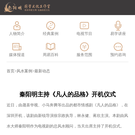
人物简介
经典案例
电视节目
易学讲座
媒体报道
周易百科
服务范围
预约咨询
首页
>
风水案例
>
最新动态
秦阳明主持《凡人的品格》开机仪式
近日，由晟喜华视、小马奔腾等出品的都市情感剧《凡人的品格》，在
深圳开机，该剧由新锐导演徐宗政执导，林永健、蒋欣主演。本剧由风
水大师秦阳明作为电视剧的总风水顾问，当天出席主持了开机仪式。