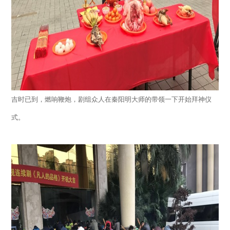
吉时已到，燃响鞭炮，剧组众人在秦阳明大师的带领一下开始拜神仪
式。