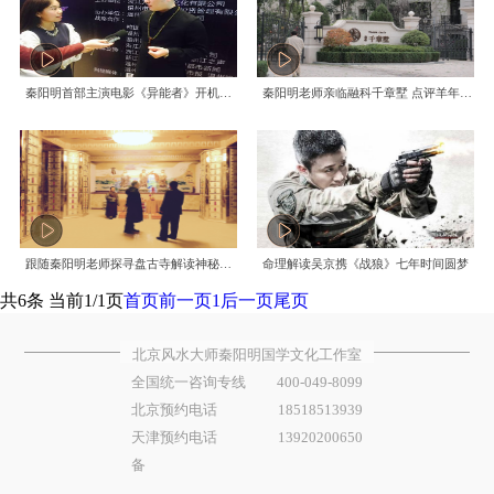
秦阳明首部主演电影《异能者》开机仪式现场
秦阳明老师亲临融科千章墅 点评羊年家居风水
跟随秦阳明老师探寻盘古寺解读神秘的寺院风水
命理解读吴京携《战狼》七年时间圆梦
共6条 当前1/1页
首页
前一页
1
后一页
尾页
北京风水大师秦阳明国学文化工作室
全国统一咨询专线
400-049-8099
北京预约电话
18518513939
天津预约电话
13920200650
备