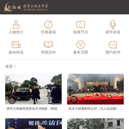
人物简介
经典案例
电视节目
易学讲座
媒体报道
周易百科
服务范围
预约咨询
首页
>
易学大师秦阳明策划主演电影《黑狱逃杀》完美杀青
风水大师秦阳明主持《凡人的品格》开机仪式