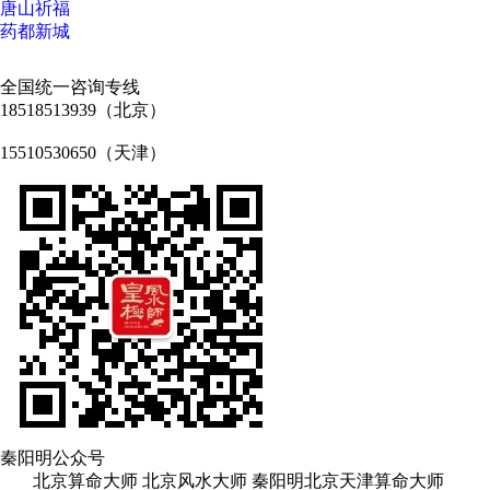
唐山祈福
药都新城
全国统一咨询专线
18518513939（北京）
15510530650（天津）
秦阳明公众号
北京算命大师 北京风水大师 秦阳明北京天津算命大师