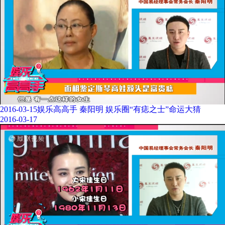
2016-03-15娱乐高高手 秦阳明 娱乐圈“有痣之士”命运大猜
2016-03-17