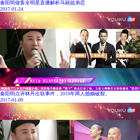
秦阳明做客全明星直播解析马丽姐弟恋
2017-01-24
秦阳明点评林丹出轨事件，2019年两人婚姻破裂。
2017-01-09