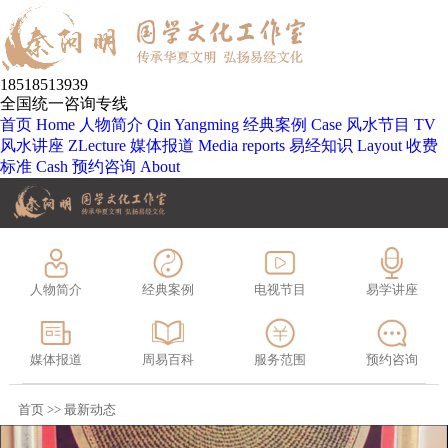
18518513939
全国统一咨询专线
首页
Home
人物简介
Qin Yangming
经典案例
Case
风水节目
TV
风水讲座
ZLecture
媒体报道
Media reports
易经知识
Layout
收费
标准
Cash
预约咨询
About
人物简介
经典案例
电视节目
易学讲座
媒体报道
周易百科
服务范围
预约咨询
首页
>>
最新动态