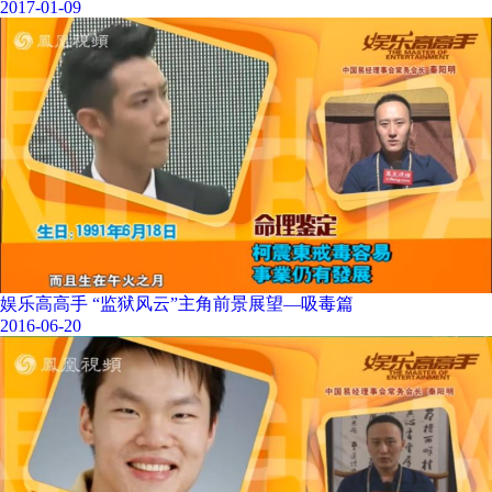
2017-01-09
娱乐高高手 “监狱风云”主角前景展望—吸毒篇
2016-06-20