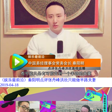
《娱乐最前沿》秦阳明点评张丹峰洪欣只能做半路夫妻
2019-04-18