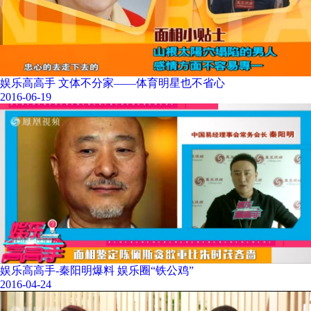
娱乐高高手 文体不分家——体育明星也不省心
2016-06-19
娱乐高高手-秦阳明爆料 娱乐圈“铁公鸡”
2016-04-24