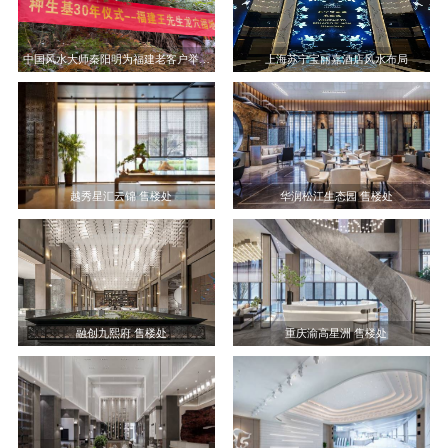
中国风水大师秦阳明为福建老客户举行30年种生基仪式
上海苏宁宝丽嘉酒店风水布局
越秀星汇云锦 售楼处
华润松江生态园 售楼处
融创九熙府 售楼处
重庆渝高星洲 售楼处