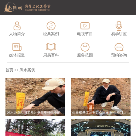
人物简介
经典案例
电视节目
易学讲座
媒体报道
周易百科
服务范围
预约咨询
首页
>>
风水案例
风水师秦阳明老师分享简单种生基的方法步骤
生命根基改运有什么用途 种生基对运势有何影响