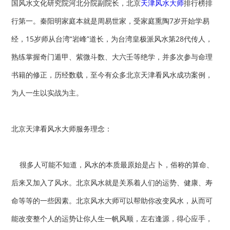
国风水文化研究院河北分院副院长，北京
天津风水大师
排行榜排
行第一。秦阳明家庭本就是周易世家，受家庭熏陶7岁开始学易
经，15岁师从台湾“岩峰”道长，为台湾皇极派风水第28代传人，
熟练掌握奇门遁甲、紫微斗数、大六壬等绝学，并多次参与命理
书籍的修正，历经数载，至今有众多北京天津看风水成功案例，
为人一生以实战为主。
北京天津看风水大师服务理念：
很多人可能不知道，风水的本质最原始是占卜，俗称的算命、
后来又加入了风水。北京风水就是关系着人们的运势、健康、寿
命等等的一些因素。
北京风水大师
可以帮助你改变风水，从而可
能改变整个人的运势让你人生一帆风顺，左右逢源，得心应手，