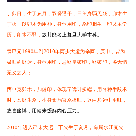
丁卯日
，
生于亥月，双癸透干，日主身弱无疑，卯木生
丁火，以卯木为用神，身弱用印，杀印相生。印又主学
历，卯木不弱，
故其能考上复旦大学本科
。
袁巴元
1990年到2010年两步大运为辛酉，庚申，皆为
极旺的财运，身弱用印，
忌
财星破印，财破印，多无情
无义之人
；
酉申克卯木，加偏印，
体现了
诡计多端，
用
各种手段求
财，又财生杀，本身命局官杀极旺，这两步运中更旺，
故喜赌博，用赌来缓解内心压力
。
2010
年进入
己未
大
运，丁火生于亥月，命局水旺克火，