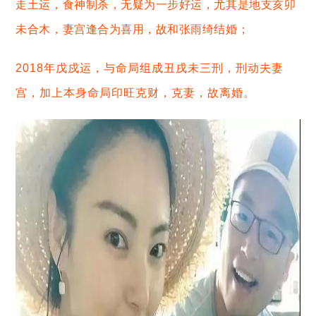
走土运，食神制杀，无疑为一步好运，尤其是地支亥卯
未合木，妻宫逢合为喜用，
故和张雨绮结婚；
2018年戊戍运，与命局组成丑戌未三刑，刑动夫妻
宫，加上本身命局印旺克财，克妻，故离婚。