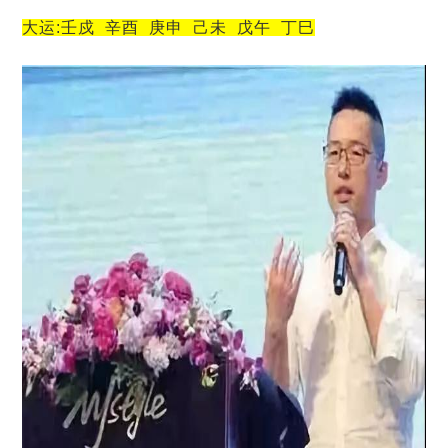
大运:壬戍 辛酉 庚申 己未 戊午 丁巳