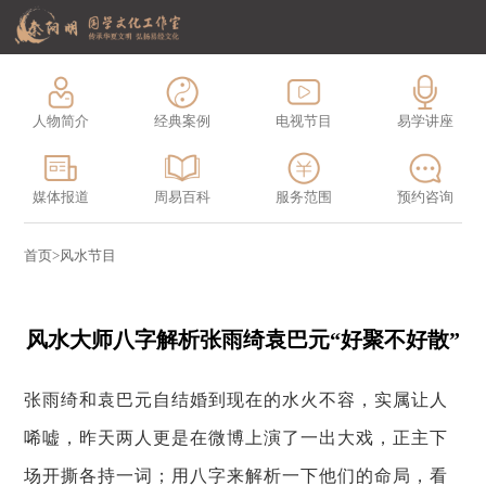
人物简介
经典案例
电视节目
易学讲座
媒体报道
周易百科
服务范围
预约咨询
首页
>
风水节目
风水大师八字解析张雨绮袁巴元“好聚不好散”
张雨绮和袁巴元自结婚到现在的水火不容，实属让人
唏嘘，昨天两人更是在微博上演了一出大戏，正主下
场开撕各持一词；用八字来解析一下他们的命局，看