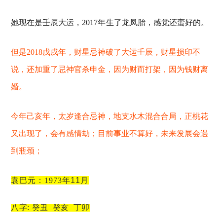
她现在
是壬辰大运，
2017
年
生
了龙凤胎
，感觉还蛮好的。
但是
2018
戊戌年，财星忌神破了大运壬辰，财星损印不
说，还加重了忌神官杀申金，因为财而打架，因为钱财离
婚。
今
年己亥年，太岁逢合忌神，地支水木混合合局，正桃花
又出现了
，会有感情劫；
目前事业不算好，未来发展会遇
到瓶颈
；
袁巴元：1973年
11
月
八字
: 癸丑 癸亥 丁卯