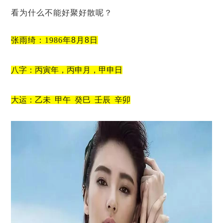
看为什么不能好聚好散呢？
张雨绮：1986年
8
月
8
日
八字：
丙寅年，丙申月，甲申日
大运：
乙未
甲午
癸巳
壬辰
辛卯