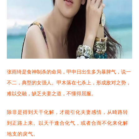
张雨绮是食神制杀的命局，
甲申日
出生多为
暴脾气，
说一
不二，典型的女强人。
甲木落在七杀上，
形成
敌对之势，
难以交融，缺乏夫妻之道
，不懂得屈服
。
除非是得到天干化解，才能引化夫妻感情，从畸路转
到正路上来。以天干逢合化气，或者合而不化来化解
地支的戾气。