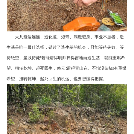
大凡衰运连连、造化差、短寿、病魔缠身、事业不振者，造
生基是唯一最佳选择，错过了造生基的机会，只能等待失败、等
待绝望、坐以待毙!若能请得明师择得吉地而造生基，就能重燃希
望、扭转乾坤、起死回生，俗云∶留得青山在、不怕没柴烧!有重燃
希望、扭转乾坤、起死回生的机运、也要您懂得把握。