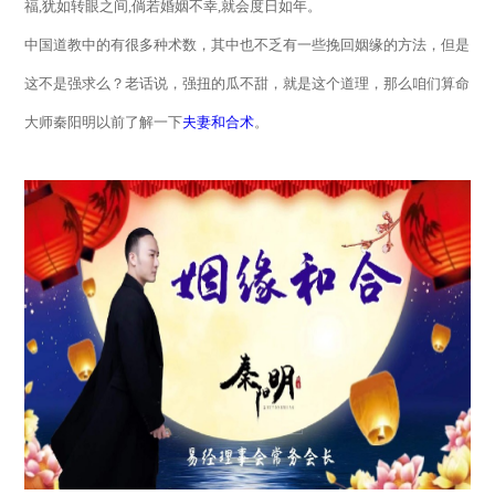
福
,
犹如转眼之间
,
倘若婚姻不幸
,
就会度日如年。
中国道教中的有很多种术数，其中也不乏有一些挽回姻缘的方法，但是
这不是强求么？老话说，强扭的瓜不甜，就是这个道理，那么咱们算命
大师秦阳明以前了解一下
夫妻和合术
。