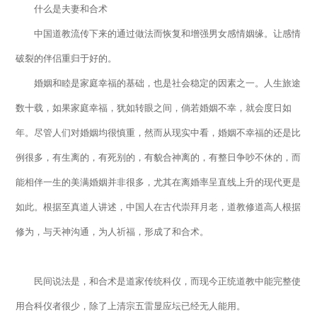
什么是夫妻和合术
中国道教流传下来的通过做法而恢复和增强男女感情姻缘。让感情
破裂的伴侣重归于好的。
婚姻和睦是家庭幸福的基础，也是社会稳定的因素之一。人生旅途
数十载，如果家庭幸福，犹如转眼之间，倘若婚姻不幸，就会度日如
年。尽管人们对婚姻均很慎重，然而从现实中看，婚姻不幸福的还是比
例很多，有生离的，有死别的，有貌合神离的，有整日争吵不休的，而
能相伴一生的美满婚姻并非很多，尤其在离婚率呈直线上升的现代更是
如此。根据至真道人讲述，中国人在古代崇拜月老，道教修道高人根据
修为，与天神沟通，为人祈福，形成了和合术。
民间说法是，和合术是道家传统科仪，而现今正统道教中能完整使
用合科仪者很少，除了上清宗五雷显应坛已经无人能用。